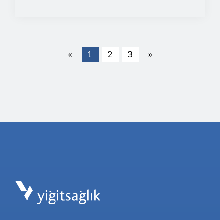
«
1
2
3
»