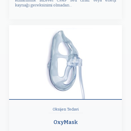
kullanımlık BiLevel CPAP seti cihaz veya enerji
kaynağı gereksinimi olmadan...
Oksijen Tedavi
OxyMask