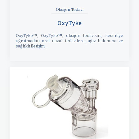
Oksijen Tedavi
OxyTyke
OxyTyke™, OxyTyke™; oksijen tedavisini, kesintiye
uğratmadan oral nazal tedavilere, ağız bakımına ve
sağlıklı iletişim...