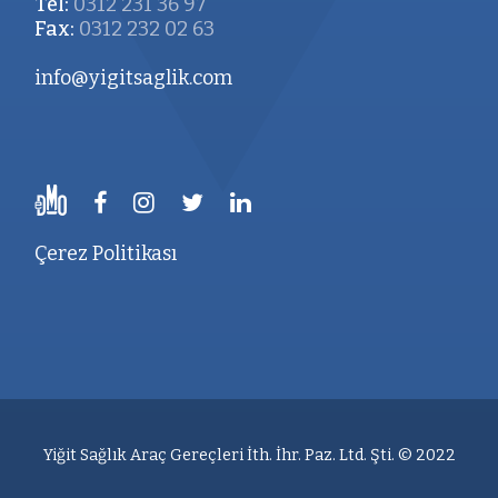
Tel:
0312 231 36 97
Fax:
0312 232 02 63
info@yigitsaglik.com
Çerez Politikası
Yiğit Sağlık Araç Gereçleri İth. İhr. Paz. Ltd. Şti. © 2022