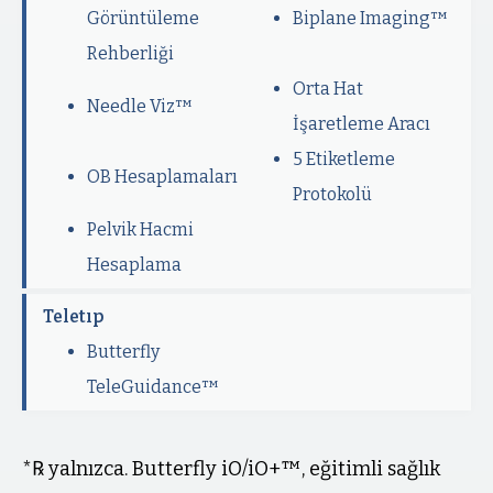
Görüntüleme
Biplane Imaging™
Rehberliği
Orta Hat
Needle Viz™
İşaretleme Aracı
5 Etiketleme
OB Hesaplamaları
Protokolü
Pelvik Hacmi
Hesaplama
Teletıp
Butterfly
TeleGuidance™
*℞ yalnızca. Butterfly iO/iO+™, eğitimli sağlık