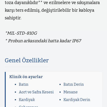
toza dayanıklıdır** ve ezilmelere ve sıkışmalara
karşı ters edilmiş, değiştirilebilir bir kabloya
sahiptir.
*MIL-STD-810G
* Probun arkasındaki hatta kadar IP67
Genel Özellikler
Klinik ön ayarlar
Batın
Batın Derin
Aort ve Safra Kesesi
Mesane
Kardiyak
Kardiyak Derin