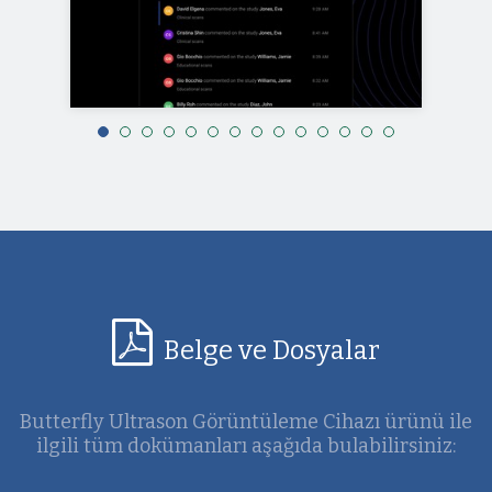
Belge ve Dosyalar
Butterfly Ultrason Görüntüleme Cihazı ürünü ile
ilgili tüm dokümanları aşağıda bulabilirsiniz: