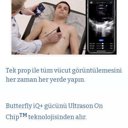
Tek prop ile tüm vücut görüntülemesini
her zaman her yerde yapın.
Butterfly iQ+ gücünü Ultrason On
TM
Chip
teknolojisinden alır.