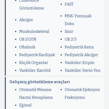
Coherence
FAST
Görüntüleme
MSK-Yumuşak
Akciğer
Doku
Muskuloskeletal
Sinir
OB 1/GYN
OB 2/3
Oftalmik
Pediyatrik Batın
Pediyatrik Kardiyak
Pediyatrik Akciğer
Küçük Organlar
Vasküler: Erişim
Vasküler: Karotid
Vasküler: Derin Ven
Gelişmiş görüntüleme araçları
Otomatik Mesane
Otomatik Ejeksiyon
Hacmi Hesaplama
Fraksiyonu
Eğitsel