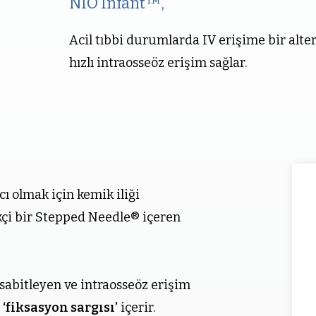
NIO Infant™,
Acil tıbbi durumlarda IV erişime bir alter
hızlı intraosseöz erişim sağlar.
ı olmak için kemik iliği
kçi bir Stepped Needle® içeren
e sabitleyen ve intraosseöz erişim
r
‘fiksasyon sargısı’
içerir.