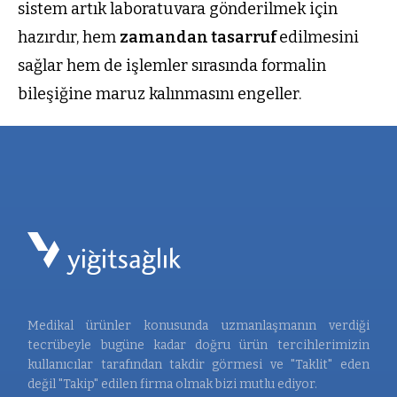
sistem artık laboratuvara gönderilmek için
hazırdır, hem
zamandan tasarruf
edilmesini
sağlar hem de işlemler sırasında formalin
bileşiğine maruz kalınmasını engeller.
Medikal ürünler konusunda uzmanlaşmanın verdiği
tecrübeyle bugüne kadar doğru ürün tercihlerimizin
kullanıcılar tarafından takdir görmesi ve "Taklit" eden
değil "Takip" edilen firma olmak bizi mutlu ediyor.